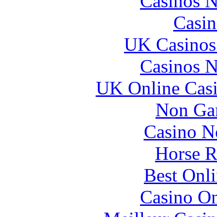
Casinos 
Casin
UK Casinos
Casinos 
UK Online Cas
Non Ga
Casino N
Horse R
Best Onl
Casino O