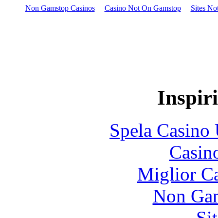
Non Gamstop Casinos
Casino Not On Gamstop
Sites N
Inspir
Spela Casino 
Casin
Miglior C
Non Gam
Si