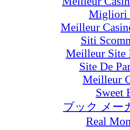
Meilleur Casi
Migliori
Meilleur Casin
Siti Scom
Meilleur Site 
Site De Pa
Meilleur 
Sweet 
ブック メー
Real Mon