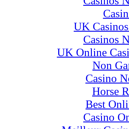
Casinos 
Casin
UK Casinos
Casinos 
UK Online Cas
Non Ga
Casino N
Horse R
Best Onl
Casino O