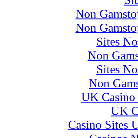
Non Gamstop
Non Gamstop
Sites N
Non Gams
Sites N
Non Gams
UK Casino
UK Ca
Casino Sites