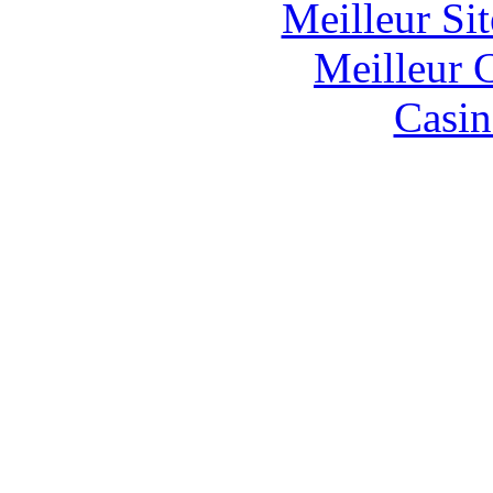
Meilleur Sit
Meilleur 
Casin