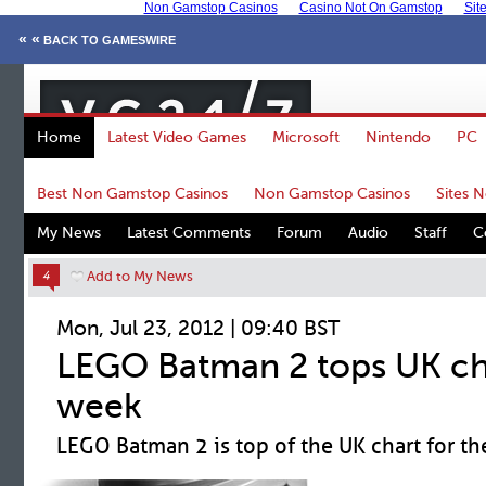
Non Gamstop Casinos
Casino Not On Gamstop
Sit
« «
BACK TO GAMESWIRE