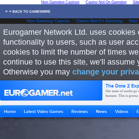
Non Gamstop Casinos
Casino Not On Gamstop
Sit
« «
BACK TO GAMESWIRE