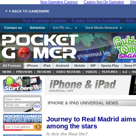
Non Gamstop Casinos
Casino Not On Gamstop
Sit
« «
BACK TO GAMESWIRE